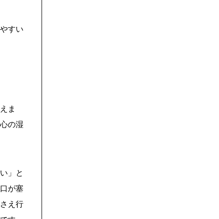
やすい
えま
心の湿
い」と
口が塞
さえ行