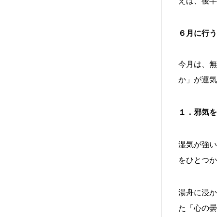
えば、後半
６月に行う
今月は、無
か」が運気
１．邪気を
湿気が強い
をひとつか
湯舟に浸か
た「心の曇