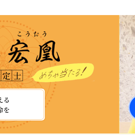
定
士
える
命を