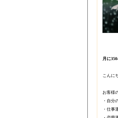
月に35
こんにち
お客様
・自分
・仕事
・恋愛