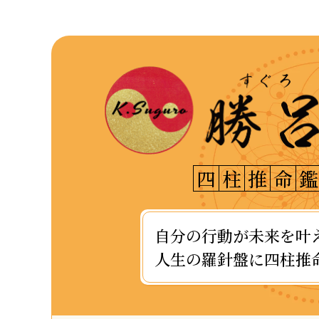
四
柱
推
命
鑑
自分の行動が未来を叶
人生の羅針盤に四柱推