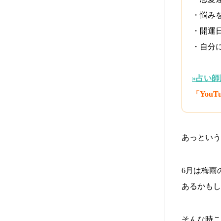
・悩み
・開運
・自分
»占い
「You
あっという
6月は梅雨
あるかもし
そんな時こ