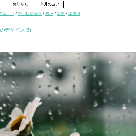
5
お知らせ
今月の占い
/
/
/
/
横浜占い
豊川稲荷神社
赤坂
開運
開運日
デザイン (5)