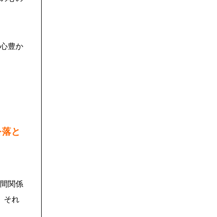
心豊か
を落と
間関係
、それ