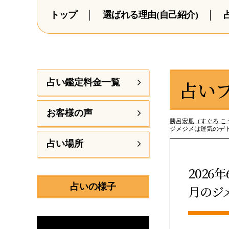
トップ
選ばれる理由(自己紹介)
占い
占い鑑定料金一覧
お客様の声
勝呂宏凰（すぐろ こう
ジメジメは運気のデ
占い場所
202
占いの様子
月のジ