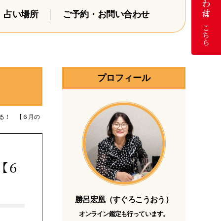
占い場所
ご予約・お問い合わせ
はこちら
プロフィール
える！ 【６月の
【６
勝呂宏凰（すぐろこうおう）
オンライン鑑定も行っています。