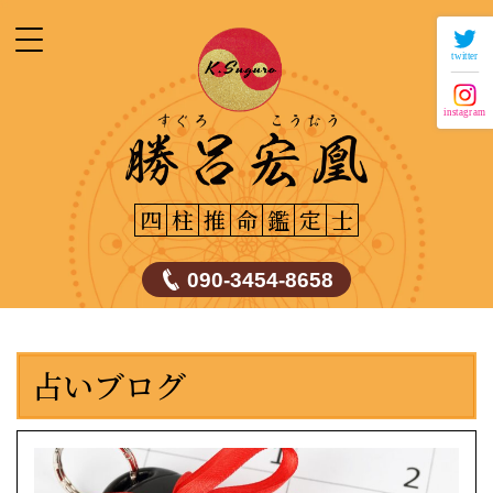
twitter
instagram
四
柱
推
命
鑑
定
士
090-3454-8658
占いブログ