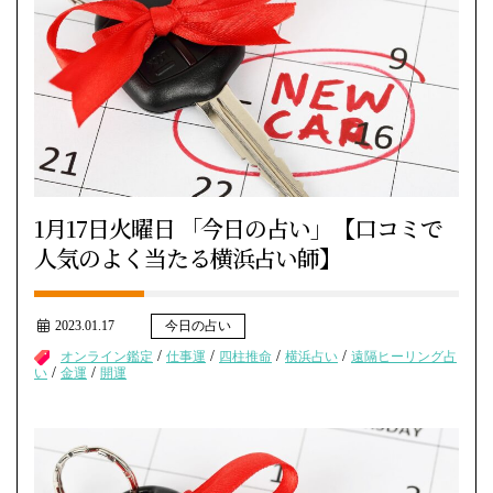
1月17日火曜日 「今日の占い」【口コミで
人気のよく当たる横浜占い師】
2023.01.17
今日の占い
/
/
/
/
オンライン鑑定
仕事運
四柱推命
横浜占い
遠隔ヒーリング占
/
/
い
金運
開運