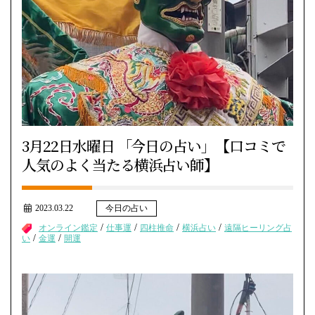
3月22日水曜日 「今日の占い」【口コミで
人気のよく当たる横浜占い師】
2023.03.22
今日の占い
/
/
/
/
オンライン鑑定
仕事運
四柱推命
横浜占い
遠隔ヒーリング占
/
/
い
金運
開運