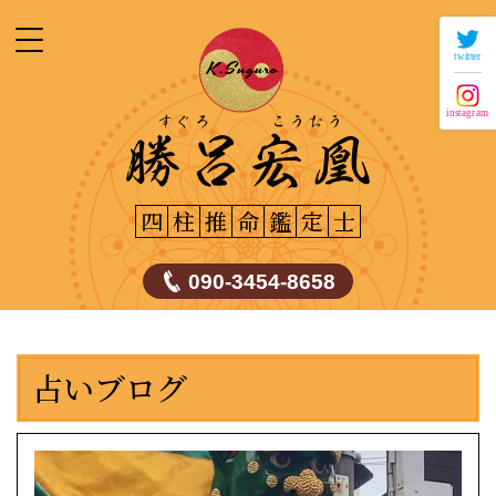
twitter
instagram
四
柱
推
命
鑑
定
士
090-3454-8658
占いブログ