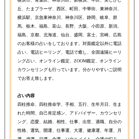
横浜市、青葉区、神奈川区、新横浜、中区、美しがし
丘、たまプラーザ、西区、町田、中華街、東神奈川、
横浜駅、京急東神奈川、神奈川区、静岡、岐阜、群
馬、栃木、福島、富山、長野、大阪、小田原、新潟、
福島、京都、北海道、仙台、盛岡、富士、宮崎、広島
のお客様の占いをしております。対面鑑定以外に電話
占い、電話ヒーリング、電話で癒し、全国遠隔ヒーリ
ング占い、オンライン鑑定、ZOOM鑑定、オンライン
カウンセリングも行っています。分かりやすいご説明
でお答え致します。
占い内容
四柱推命、四柱推命学、手相、五行、生年月日、生ま
れた時間、自己肯定感ン、アドバイザー、カウンセリ
ング、恋愛、結婚、相性、仕事、出世、適職、自分の
性格、運気、開運、仕事運、大運、健康運、年運、月