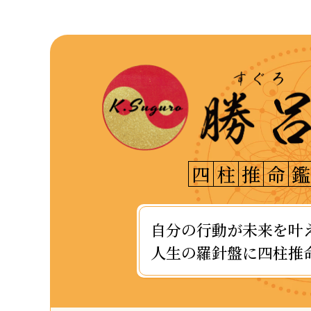
四
柱
推
命
鑑
自分の行動が未来を叶
人生の羅針盤に四柱推