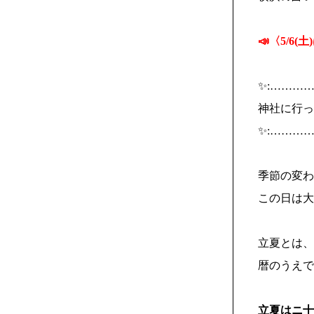
📣〈5/6
✨:………
神社に行っ
✨:………
季節の変わ
この日は大事
立夏とは、
暦のうえで
立夏はニ十