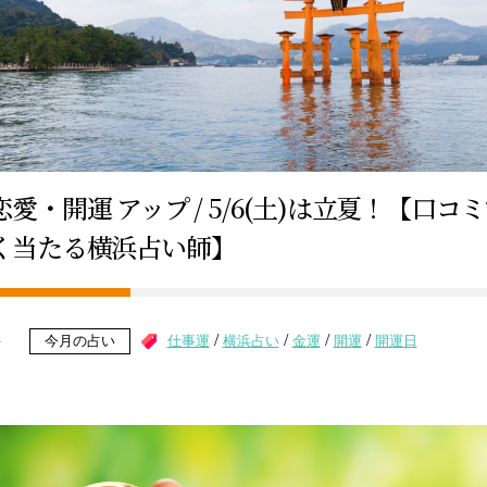
愛・開運 アップ / 5/6(土)は立夏！【口コ
く当たる横浜占い師】
/
/
/
/
4
仕事運
横浜占い
金運
開運
開運日
今月の占い