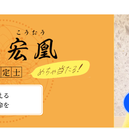
定
士
える
命を