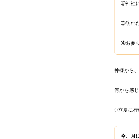
②神社
③訪れ
④お参
神様から、
何かを感じ
✨立夏に行
今、月