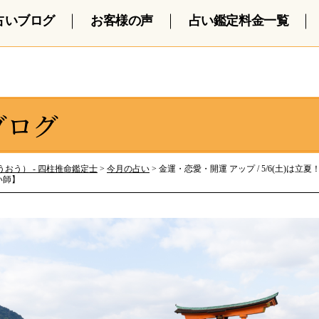
占いブログ
お客様の声
占い鑑定料金一覧
ブログ
おう） - 四柱推命鑑定士
>
今月の占い
>
金運・恋愛・開運 アップ / 5/6(土)は立
い師】