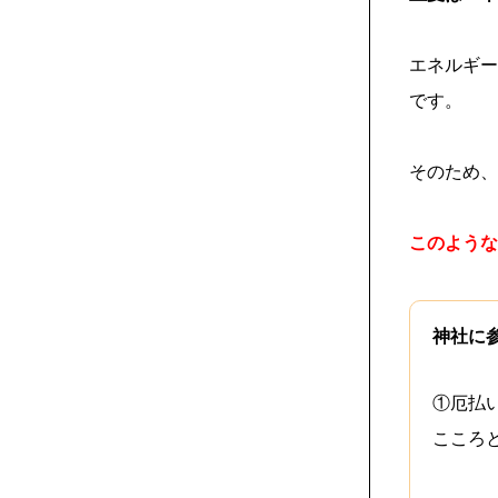
エネルギー
です。
そのため、
このような
神社に
①厄払
こころ