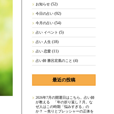
(52)
お知らせ
(92)
今日の占い
(54)
今月の占い
(5)
占い イベント
(18)
占い 人生
(11)
占い 恋愛
(4)
占い師 勝呂宏凰のこと
最近の投稿
2026年7月の開運日はこちら。占い師
が教える 「年の折り返し７月。な
ぜ人はこの時期「悩みすぎる」の
か？ ～焦りとプレッシャーの正体を