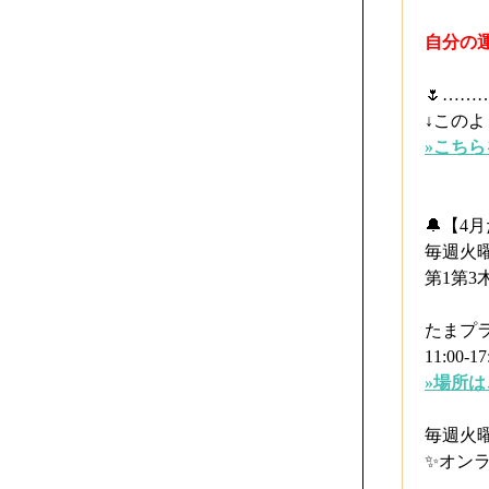
自分の
🌷⁡…
↓この
»こち
🔔【4
毎週火
第1第3
たまプ
11:00-17
»場所
毎週火
⁡✨オン