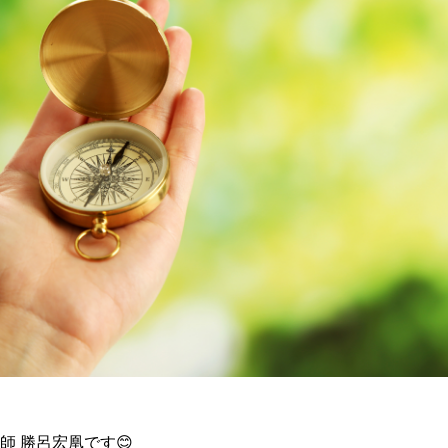
師 勝呂宏凰です😊