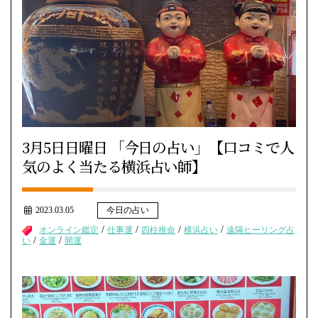
3月5日日曜日 「今日の占い」【口コミで人
気のよく当たる横浜占い師】
2023.03.05
今日の占い
/
/
/
/
オンライン鑑定
仕事運
四柱推命
横浜占い
遠隔ヒーリング占
/
/
い
金運
開運