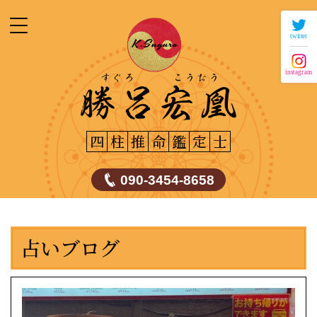
twitter
instagram
四
柱
推
命
鑑
定
士
090-3454-8658
占いブログ