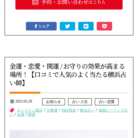
予約・お問い合わせ
はこちら
シェア
金運・恋愛・開運 / お守りの効果が高まる
場所！【口コミで人気のよく当たる横浜占
い師】
2023.03.29
お知らせ
占い 人生
占い 恋愛
/
/
/
/
オンライン鑑定
仕事運
四柱推命
横浜占い
遠隔ヒーリング占
/
/
い
金運
開運