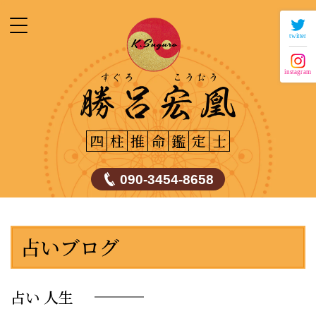
twitter
instagram
四
柱
推
命
鑑
定
士
090-3454-8658
占いブログ
占い 人生