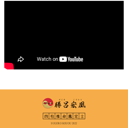
四
柱
推
命
鑑
定
士
SUGURO KOUOU 2022