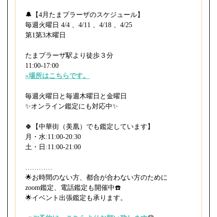
🔔【4月たまプラーザのスケジュール】
毎週火曜日 4/4 、4/11 、4/18 、4/25
第1第3木曜日
たまプラーザ駅より徒歩３分
11:00-17:00
»場所はこちらです。
毎週火曜日と毎週木曜日と金曜日
⁡✨オンライン鑑定にも対応中✨
🍀【中華街（美凰）でも鑑定しています】
月・水:11:00-20:30
土・日:11:00-21:00
…………
🌟お時間のない方、都合が合わない方のために
zoom鑑定、電話鑑定も開催中☎️
⁡🌟イベント出張鑑定も承ります。