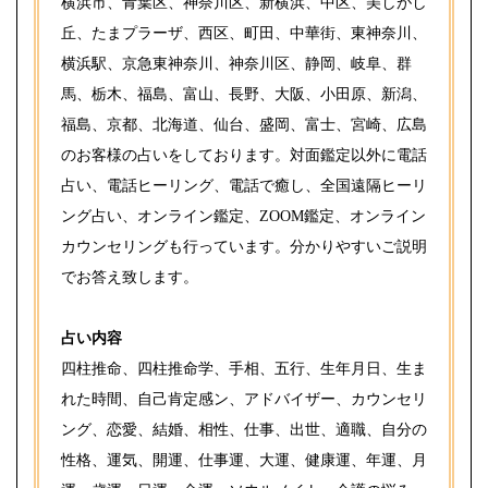
横浜市、青葉区、神奈川区、新横浜、中区、美しがし
丘、たまプラーザ、西区、町田、中華街、東神奈川、
横浜駅、京急東神奈川、神奈川区、静岡、岐阜、群
馬、栃木、福島、富山、長野、大阪、小田原、新潟、
福島、京都、北海道、仙台、盛岡、富士、宮崎、広島
のお客様の占いをしております。対面鑑定以外に電話
占い、電話ヒーリング、電話で癒し、全国遠隔ヒーリ
ング占い、オンライン鑑定、ZOOM鑑定、オンライン
カウンセリングも行っています。分かりやすいご説明
でお答え致します。
占い内容
四柱推命、四柱推命学、手相、五行、生年月日、生ま
れた時間、自己肯定感ン、アドバイザー、カウンセリ
ング、恋愛、結婚、相性、仕事、出世、適職、自分の
性格、運気、開運、仕事運、大運、健康運、年運、月