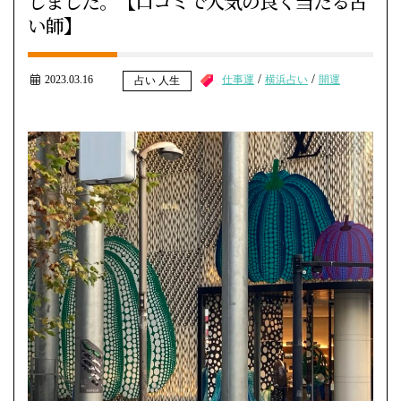
しました。【口コミで人気の良く当たる占
い師】
/
/
2023.03.16
仕事運
横浜占い
開運
占い 人生