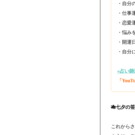
・自分
・仕事
・恋愛
・悩み
・開運
・自分
»占い
「You
🎋七夕の
これからさ