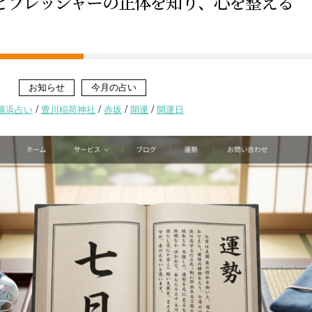
とプレッシャーの正体を知り、心を整える
」
7
お知らせ
今月の占い
/
/
/
/
横浜占い
豊川稲荷神社
赤坂
開運
開運日