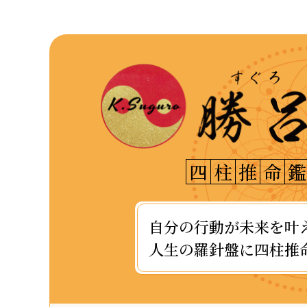
四
柱
推
命
鑑
自分の行動が未来を叶
人生の羅針盤に四柱推