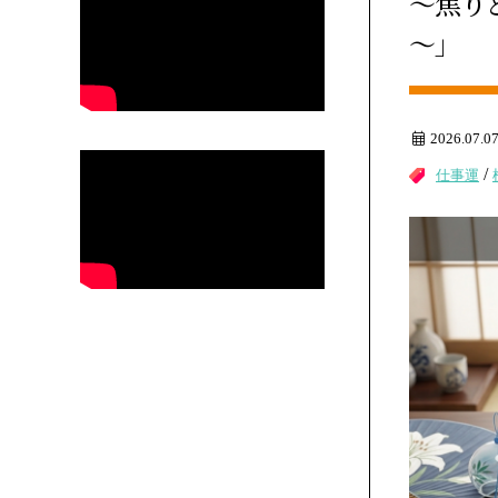
～焦り
～
2026.07.0
/
仕事運