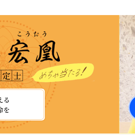
定
士
える
命を