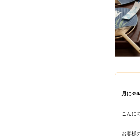
月に35
こんにち
お客様