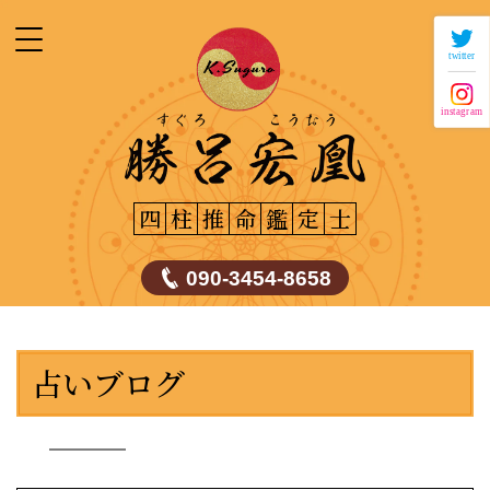
twitter
instagram
四
柱
推
命
鑑
定
士
090-3454-8658
占いブログ