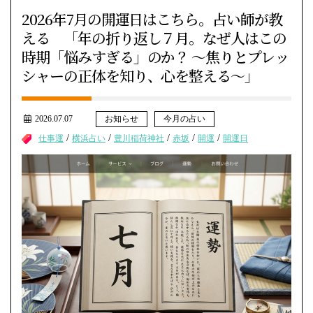
2026年7月の開運日はこちら。占い師が教
える 「年の折り返し７月。なぜ人はこの
時期「悩みすぎる」のか？ ～焦りとプレッ
シャーの正体を知り、心を整える～」
2026.07.07
お知らせ
今月の占い
/
/
/
/
/
仕事運
横浜占い
豊川稲荷神社
赤坂
開運
開運日