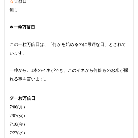
☆
天赦日
無し
☘️
一粒万倍日
この一粒万倍日は、「何かを始めるのに最適な日」とされて
います。
一粒から、1本のイネができ、このイネから何倍ものお米が採
れる事を言います。
🌾
一粒万倍日
7/06(月）
7/07(火）
7/10(金）
7/22(水）