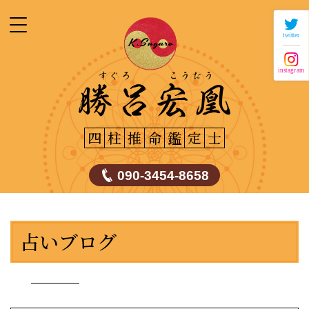
twitter
instagram
四
柱
推
命
鑑
定
士
090-3454-8658
占いブログ