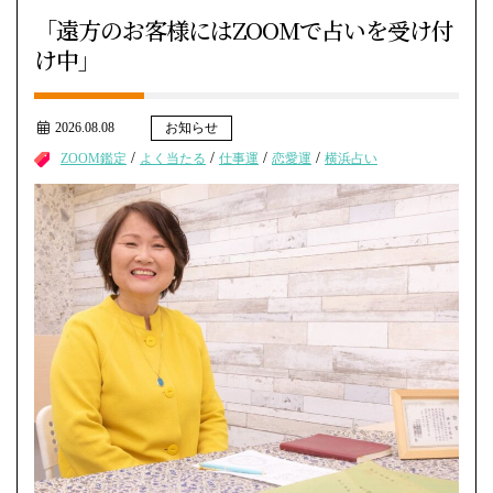
「遠方のお客様にはZOOMで占いを受け付
け中」
2026.08.08
お知らせ
/
/
/
/
ZOOM鑑定
よく当たる
仕事運
恋愛運
横浜占い