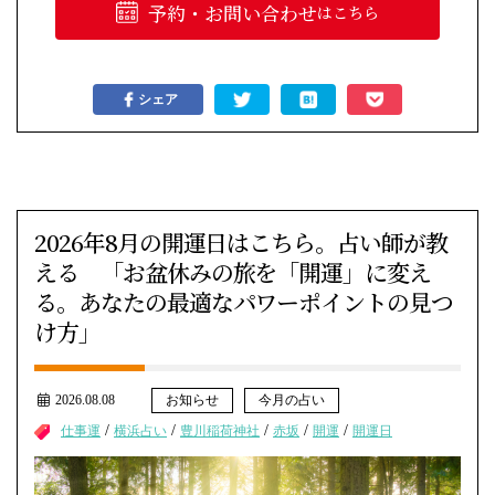
予約・お問い合わせ
はこちら
シェア
2026年8月の開運日はこちら。占い師が教
える 「お盆休みの旅を「開運」に変え
る。あなたの最適なパワーポイントの見つ
け方」
2026.08.08
お知らせ
今月の占い
/
/
/
/
/
仕事運
横浜占い
豊川稲荷神社
赤坂
開運
開運日