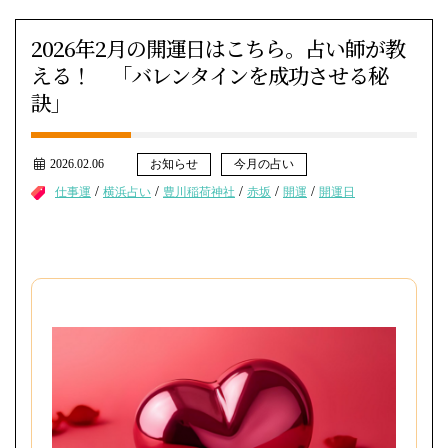
2026年2月の開運日はこちら。占い師が教
える！ 「バレンタインを成功させる秘
訣」
2026.02.06
お知らせ
今月の占い
/
/
/
/
/
仕事運
横浜占い
豊川稲荷神社
赤坂
開運
開運日