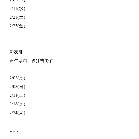
2/11(水）
2/21(土）
2/27(金）
🌸
友引
正午は凶、後は吉です。
2/02(月）
2/08(日）
2/14(土）
2/18(水）
2/24(火）
……