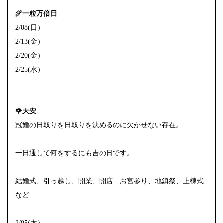
🌾
一粒万倍日
2/08(日）
2/13(金）
2/20(金）
2/25(水）
🌹大安
冠婚の日取りを日取りを決めるのに欠かせない存在。
一日通して何をするにも吉の日です。
結婚式、引っ越し、開業、開店 お宮参り、地鎮祭、上棟式
など
2/05(木）