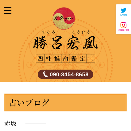
twitter
instagram
四
柱
推
命
鑑
定
士
090-3454-8658
占いブログ
赤坂