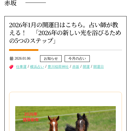
赤坂
2026年1月の開運日はこちら。占い師が教
える！ 「2026年の新しい光を浴びるため
の5つのステップ」
2026.01.06
お知らせ
今月の占い
/
/
/
/
/
仕事運
横浜占い
豊川稲荷神社
赤坂
開運
開運日